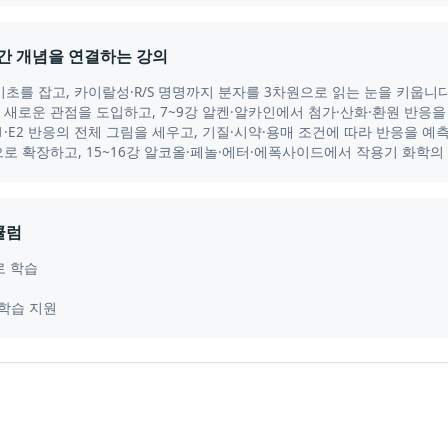
 간 개념을 연결하는 강의
기초를 잡고, 카이랄성·R/S 명명까지 분자를 3차원으로 읽는 눈을 키웁니
 새로운 관점을 도입하고, 7~9강 알켄·알카인에서 첨가·산화·환원 반응
2·E1·E2 반응의 전체 그림을 세우고, 기질·시약·용매 조건에 따라 반응을
으로 확장하고, 15~16강 알코올·페놀·에터·에폭사이드에서 작용기 화학
큘럼
로 학습
 학습 지원