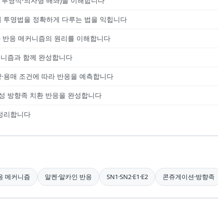
투영식·의자형 배좌)을 이해합니다
피셔 투영법을 정확하게 다루는 법을 익힙니다
과 반응 메커니즘의 원리를 이해합니다
커니즘과 함께 완성합니다
·시약·용매 조건에 따라 반응을 예측합니다
자성 방향족 치환 반응을 완성합니다
 정리합니다
응 메커니즘
알켄·알카인 반응
SN1·SN2·E1·E2
콘쥬게이션·방향족