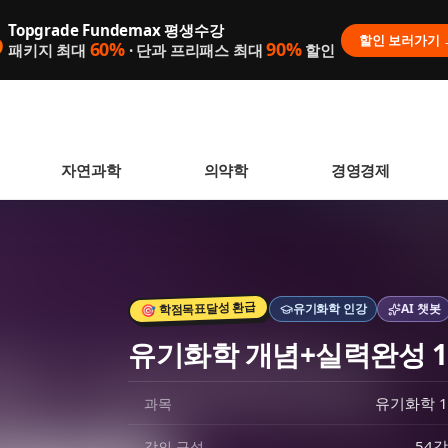
Topgrade Fundemax 평생수강

할인 보러가기 
60%
90%
패키지 최대
· 단과 프리패스 최대
할인
자연과학
의약학
경영경제
🎯 학점목표달성 환급
유기화학
인강
AI 챗봇
 없습니다.
유기화학 개념+실력완성 1
니다.
유기화학 1
과목
54강
강의 구성