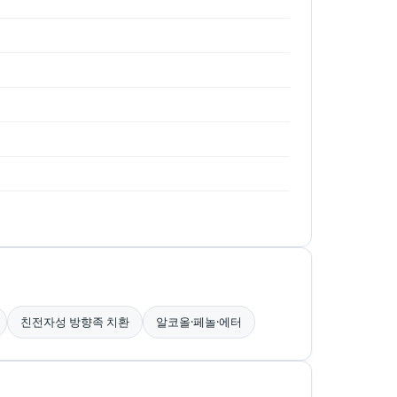
친전자성 방향족 치환
알코올·페놀·에터