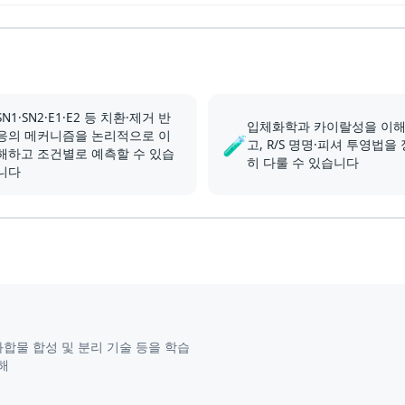
SN1·SN2·E1·E2 등 치환·제거 반
입체화학과 카이랄성을 이
응의 메커니즘을 논리적으로 이
🧪
고, R/S 명명·피셔 투영법을
해하고 조건별로 예측할 수 있습
히 다룰 수 있습니다
니다
화합물 합성 및 분리 기술 등을 학습
해