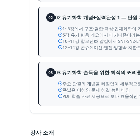
02 유기화학 개념+실력완성 1 — 단원
02
1~5강에서 구조·결합·극성·입체화학의 
6강 유기 반응 개요에서 메커니즘이라는
10~11강 할로젠화 알킬에서 SN1·SN
12~14강 콘쥬게이션·벤젠·방향족 치환
03 유기화학 습득을 위한 최적의 커리
03
주요 단원의 개념을 빠짐없이 세부적으
폭넓은 이해와 문제 해결 능력 배양
PDF 학습 자료 제공으로 보다 효율적인
강사 소개