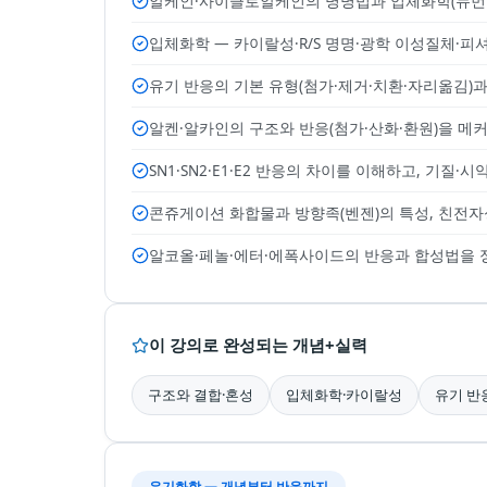
알케인·사이클로알케인의 명명법과 입체화학(뉴먼 
입체화학 — 카이랄성·R/S 명명·광학 이성질체·
유기 반응의 기본 유형(첨가·제거·치환·자리옮김)
알켄·알카인의 구조와 반응(첨가·산화·환원)을 메
SN1·SN2·E1·E2 반응의 차이를 이해하고, 기질
콘쥬게이션 화합물과 방향족(벤젠)의 특성, 친전
알코올·페놀·에터·에폭사이드의 반응과 합성법을
이 강의로 완성되는 개념+실력
구조와 결합·혼성
입체화학·카이랄성
유기 반
유기화학 — 개념부터 반응까지