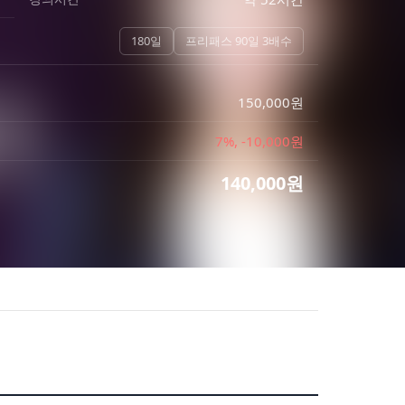
180일
프리패스 90일 3배수
150,000
원
7
%, -
10,000
원
140,000
원