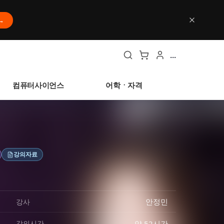
→
...
컴퓨터사이언스
어학ㆍ자격
강의자료
안정민
강사
약 52시간
강의시간