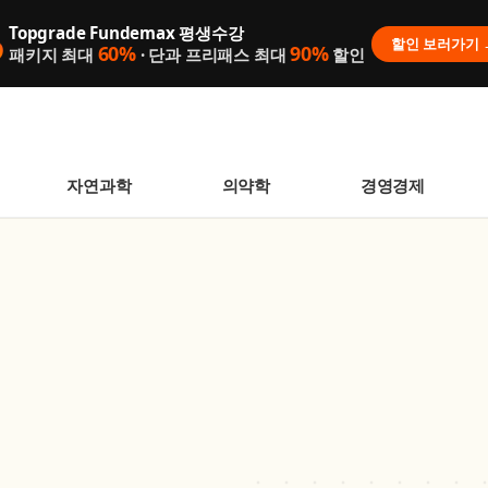
Topgrade Fundemax 평생수강

할인 보러가기 
60%
90%
패키지 최대
· 단과 프리패스 최대
할인
자연과학
의약학
경영경제
영역 전공 강의
 없습니다.
니다.