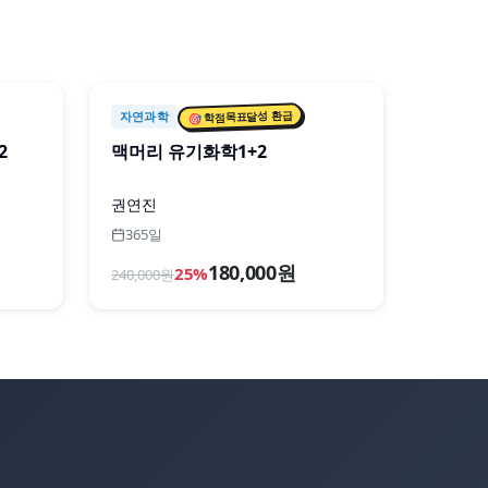
🎯 학점목표달성 환급
자연과학
2
맥머리 유기화학1+2
권연진
365일
180,000원
25
%
240,000
원