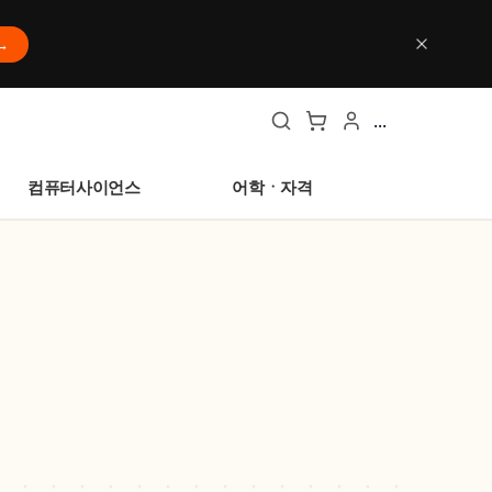
→
...
컴퓨터사이언스
어학ㆍ자격