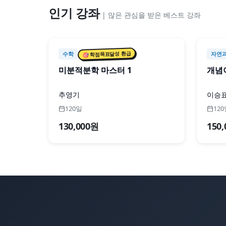
인기 강좌
|
많은 관심을 받은 베스트 강좌
🎯 학점목표달성 환급
수학
자연
미분적분학 마스터 1
개념
추영기
이승
120일
12
130,000원
150