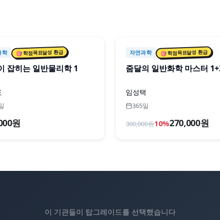
🎯 학점목표달성 환급
🎯 학점목표달성 환급
과학
자연과학
이 잡히는 일반물리학 1
줌달의 일반화학 마스터 1+
표
임성택
0일
365일
,000원
270,000원
10
%
300,000
원
이 기관들이 탑그레이드를 선택했습니다