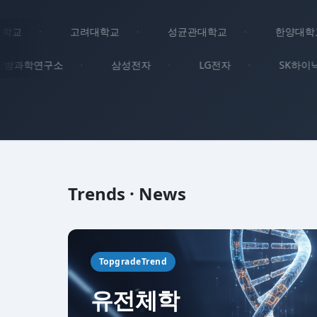
학교
·
고려대학교
·
성균관대학교
·
한양대학교
국방과학연구소
·
삼성전자
·
LG전자
·
SK하
Trends · News
TopgradeTrend
유전체학