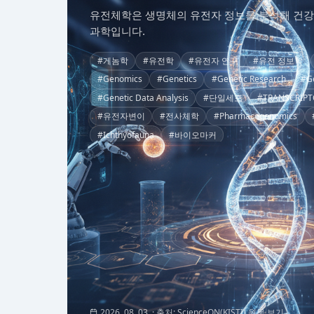
유전체학은 생명체의 유전자 정보를 분석해 건강
과학입니다.
#게놈학
#유전학
#유전자 연구
#유전 정보학
#Genomics
#Genetics
#Genetic Research
#Ge
#Genetic Data Analysis
#단일세포
#TRANSCRIP
#유전자변이
#전사체학
#Pharmacogenomics
#Ichthyofauna
#바이오마커
2026. 08. 03.
· 출처: ScienceON(KISTI)
원문 보기