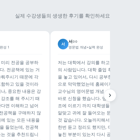
실제 수강생들의 생생한 후기를 확인하세요
서○○
서
완성 1
영문법 개념+실력 완성
 미리 전공을 공부하
저는 대학에서 강의를 하고 있는 30대 후
다. 전공책에 있는 거
의 사람입니다. 대학 졸업 후에는 영어에 
다뤄주시기 때문에 각
을 놓고 있어서, 다시 공부한다고 했을 때 
포함하고 있을 것이라
으로 막막했었는데 홈페이지 상에서 공도
나, 중요한 내용은 강
교수님의 영어문법 개념 수업을 확인하고
 강조를 해 주시기 때
바로 신청을 했습니다. 명사절 부터 병렬구
한다면 이해하고 넘어
조에 이르기 까지 대학생들이 공부하기에
 전공책을 구매하지 않
알맞고 귀에 잘 들어오는 문법내용이였던
서에 있는 모든 내용을
것 같습니다. 오늘까지해서 영문법 전체를
을 들었는데, 전공책
한번 듣고 정리도 했지만, 다시 들어보면서
듣는 것을 추천드립니
놓친 부분이 있는지 다시 공부해보려고 합