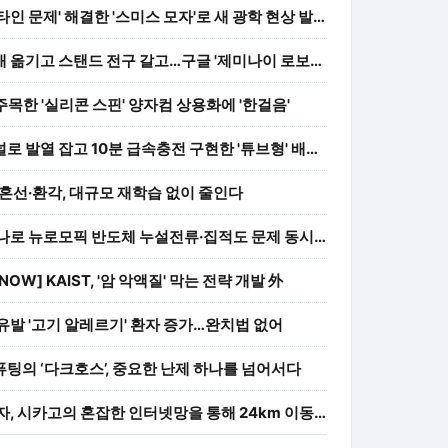
'아인슈타인 문제' 해결한 '스미스 모자'로 새 광학 현상 발견
물뿌리개 옮기고 스탠드 전구 갈고…구글 '제미나이 로보틱스2' 공개
 주목한 '실리콘 스핀' 양자컴 상용화에 '한걸음'
냉각채널로 발열 잡고 10분 급속충전 구현한 '튜브형' 배터리
각 혼선·환각, 대규모 재학습 없이 줄인다
소자 하나로 뉴로모픽 반도체 누설전류·집적도 문제 동시 해결
OW] KAIST, '암 악액질' 막는 전략 개발 外
유발 '고기 알레르기' 환자 증가…완치법 없어
팅의 ‘다크호스’, 중요한 난제 하나를 넘어서다
양자 광자, 시카고의 혼잡한 인터넷망을 통해 24km 이동에도 살아남다