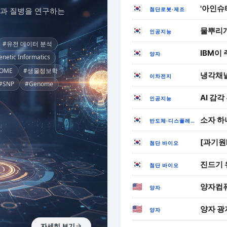
🇰🇷
과 질병을 연구하는
첨단로봇·제조
🇰🇷
인공지능
#유전 데이터 분석
🇰🇷
IBM이
양자
netic Informatics
TOME
#생물정보학
🇰🇷
이차전지
#SNP
#Genome
🇰🇷
AI 감
인공지능
🇰🇷
반도체·디스플레이
🇰🇷
[과기원N
첨단 바이오
🇰🇷
진드기 
첨단 바이오
🇺🇸
양자컴퓨
양자
🇺🇸
양자
자세히 보기