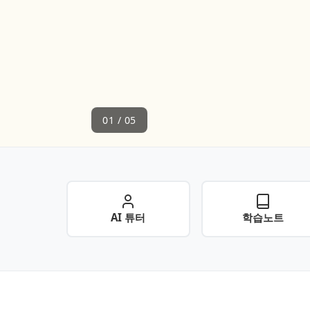
01
/
05
AI 튜터
학습노트