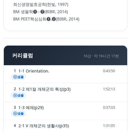
최신생명발효공학(한빛, 1997)
BM 생물학❶∼❼(BIBR, 2014)
BM PEET핵심심화❶,❷(BIBR, 2014)
커리큘럼
16
강 ·
약 19시간 17분
1
1-1 Orientation.
0:43:50
샘플
2
1-2 제1절 개체군의 특성(p3)
1:52:13
샘플
3
1-3 예제(p29)
0:37:03
샘플
4
2-1 V 개체군의 생활사(p35)
1:31:05