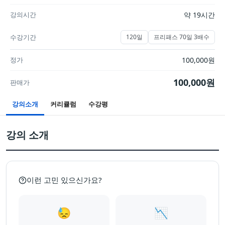
강의시간
약 19시간
수강기간
120일
프리패스 70일 3배수
정가
100,000
원
100,000
원
판매가
강의소개
커리큘럼
수강평
강의 소개
이런 고민 있으신가요?
😓
📉