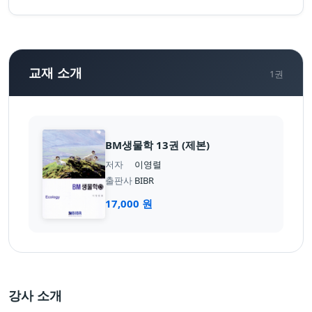
교재 소개
1
권
BM생물학 13권 (제본)
저자
이영렬
출판사
BIBR
17,000
원
강사 소개