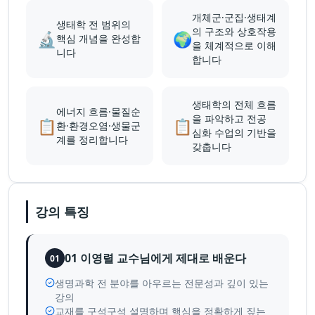
개체군·군집·생태계
생태학 전 범위의
의 구조와 상호작용
🔬
🌍
핵심 개념을 완성합
을 체계적으로 이해
니다
합니다
생태학의 전체 흐름
에너지 흐름·물질순
을 파악하고 전공
📋
📋
환·환경오염·생물군
심화 수업의 기반을
계를 정리합니다
갖춥니다
강의 특징
01 이영렬 교수님에게 제대로 배운다
01
생명과학 전 분야를 아우르는 전문성과 깊이 있는
강의
교재를 구석구석 설명하며 핵심을 정확하게 짚는