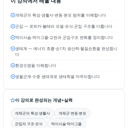
이 강의에서 배울 내용
개체군의 특성·생활사·변동·분포 범위를 이해합니다
군집 — 로트카-볼테라 모델·포식·군집 구조를 다룹니다
먹이사슬·먹이그물·교란과 군집구조 변화를 정리합니다
생태계 — 에너지 흐름·순1차 생산력·물질순환을 완성합니
다
환경오염을 이해합니다
생물군계·수중 생태계로 생태학을 마무리합니다
이 강의로 완성되는 개념+실력
개체군의 특성·생활사
개체군 변동·분포
군집의 구조·포식
먹이사슬·먹이그물