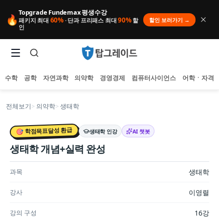
Topgrade Fundemax 평생수강
🔥
60%
90%
할인 보러가기 →
패키지 최대
· 단과 프리패스 최대
할
인
수학
공학
자연과학
의약학
경영경제
컴퓨터사이언스
어학ㆍ자격
전체보기
>
의약학
>
생태학
🎯 학점목표달성 환급
생태학
인강
AI 챗봇
생태학 개념+실력 완성
샘플 강의
3개
미리보기
인기 검색어
아직 집계된 인기 검색어가 없습니다.
추천 검색어
과목
생태학
등록된 추천 검색어가 없습니다.
최근 검색어
강사
이영렬
최근 검색 내역이 없습니다.
강의 구성
16강