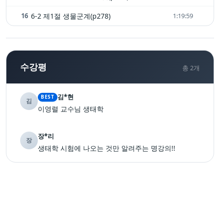
16
6-2 제1절 생물군계(p278)
1:19:59
수강평
총
2
개
김*현
BEST
김
이영렬 교수님 생태학
장*리
장
생태학 시험에 나오는 것만 알려주는 명강의!!