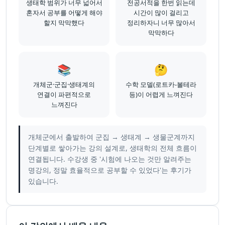
생태학 범위가 너무 넓어서
전공서적을 한번 읽는데
혼자서 공부를 어떻게 해야
시간이 많이 걸리고
할지 막막했다
정리하자니 너무 많아서
막막하다
📚
🤔
개체군·군집·생태계의
수학 모델(로트카-볼테라
연결이 파편적으로
등)이 어렵게 느껴진다
느껴진다
개체군에서 출발하여 군집 → 생태계 → 생물군계까지
단계별로 쌓아가는 강의 설계로, 생태학의 전체 흐름이
연결됩니다. 수강생 중 '시험에 나오는 것만 알려주는
명강의, 정말 효율적으로 공부할 수 있었다'는 후기가
있습니다.