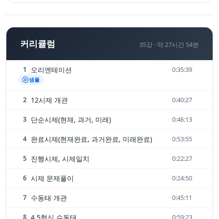
커리큘럼
35
강 ·
약 27시간 54분
1
오리엔테이션
0:35:39
샘플
2
12시제 개관
0:40:27
3
단순시제(현재, 과거, 미래)
0:46:13
4
완료시제(현재완료, 과거완료, 미래완료)
0:53:55
5
진행시제, 시제일치
0:22:27
6
시제 문제풀이
0:24:50
7
수동태 개관
0:45:11
8
4,5형식 수동태
0:59:23