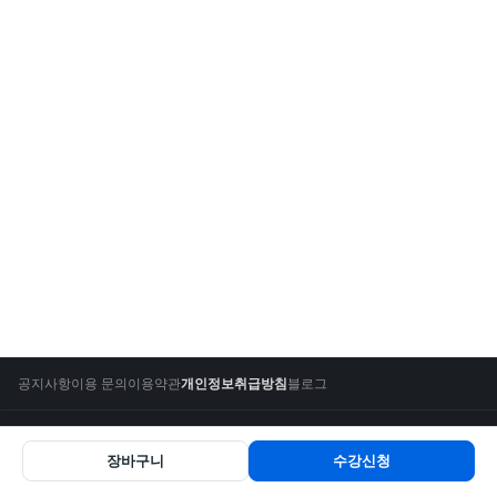
공지사항
이용 문의
이용약관
개인정보취급방침
블로그
TOPGRADE
장바구니
수강신청
(주)머스트두
대표
박종현
사업자등록번호
120-88-02936
|
|
|
탑그레이드원격평생교육시설
:
제532호