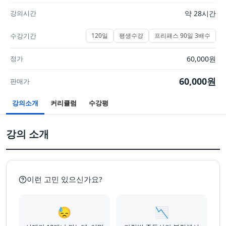
강의시간
약 28시간
수강기간
120일
평생수강
프리패스 90일 3배수
정가
60,000
원
60,000
원
판매가
강의소개
커리큘럼
수강평
강의 소개
이런 고민 있으신가요?
😓
📉