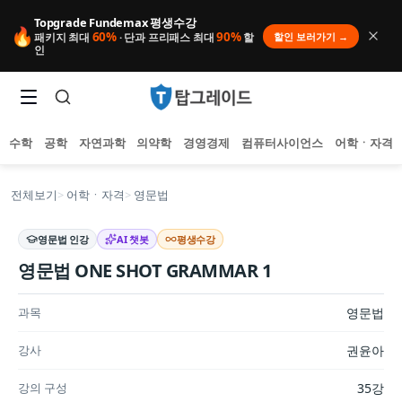
Topgrade Fundemax 평생수강
🔥
60%
90%
할인 보러가기 →
패키지 최대
· 단과 프리패스 최대
할
인
수학
공학
자연과학
의약학
경영경제
컴퓨터사이언스
어학ㆍ자격
전체보기
>
어학ㆍ자격
>
영문법
영문법
인강
AI 챗봇
평생수강
영문법 ONE SHOT GRAMMAR 1
샘플 강의
미리보기
인기 검색어
아직 집계된 인기 검색어가 없습니다.
과목
영문법
추천 검색어
등록된 추천 검색어가 없습니다.
최근 검색어
강사
권윤아
최근 검색 내역이 없습니다.
강의 구성
35강