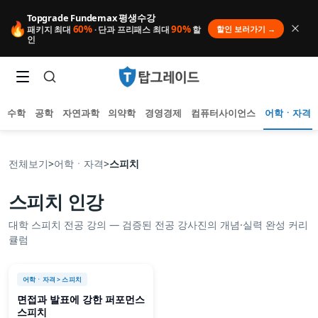
Topgrade Fundemax 평생수강
🔥
60%
90%
할인 보러가기 →
패키지 최대
· 단과 프리패스 최대
할
인
수학
공학
자연과학
의약학
경영경제
컴퓨터사이언스
어학ㆍ자격
전체보기
>
어학ㆍ자격
>
스피치
스피치
인강
인기 검색어
대학
스피치
전공 강의 — 검증된 전공 강사진의 개념·실력 완성 커리
아직 집계된 인기 검색어가 없습니다.
큘럼
추천 검색어
등록된 추천 검색어가 없습니다.
최근 검색어
어학ㆍ자격
> 스피치
최근 검색 내역이 없습니다.
면접과 발표에 강한 퍼포먼스
스피치