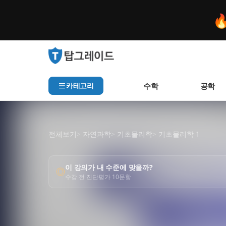

수학
공학
카테고리
전체보기
>
자연과학
>
기초물리학
>
기초물리학 1
인기 검색어
이 강의가 내 수준에 맞을까?
아직 집계된 인기 검색어가
◎
추천 검색어
수강 전 진단평가 10문항
샘플 강의
미리보기
등록된 추천 검색어가 없습
최근 검색어
최근 검색 내역이 없습니다.