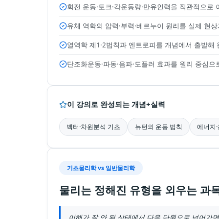
회전 운동·토크·각운동량·만유인력을 직관적으로
유체 역학의 압력·부력·베르누이 원리를 실제 현
열역학 제1·2법칙과 엔트로피를 개념에서 출발해
단조화운동·파동·음파·도플러 효과를 원리 중심으
이 강의로 완성되는 개념+실력
벡터·차원분석 기초
뉴턴의 운동 법칙
에너지·
기초물리학 vs 일반물리학
물리는 정해진 유형을 외우는 과목
이해가 잘 안 된 상태에서 다음 단원으로 넘어가면