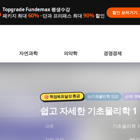
Topgrade Fundemax 평생수강

할인 보러가기 
60%
90%
패키지 최대
· 단과 프리패스 최대
할인
자연과학
의약학
경영경제
🎯 학점목표달성 환급
기초물리학
인강
AI 챗
 없습니다.
→
쉽고 자세한 기초물리학 1
니다.
기초물리학 1
과목
96강
강의 구성