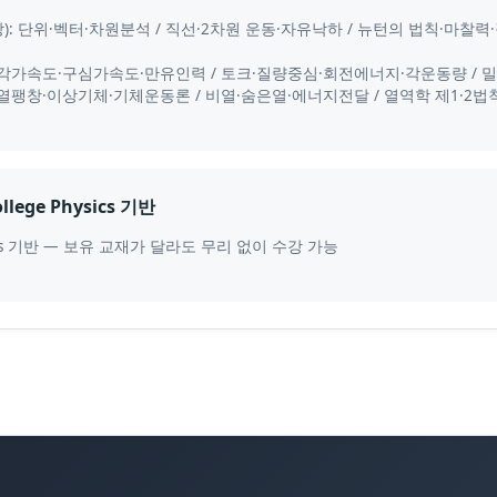
강): 단위·벡터·차원분석 / 직선·2차원 운동·자유낙하 / 뉴턴의 법칙·마찰
각속도·각가속도·구심가속도·만유인력 / 토크·질량중심·회전에너지·각운동량 
온도·열팽창·이상기체·기체운동론 / 비열·숨은열·에너지전달 / 열역학 제1·2
ege Physics 기반
sics 기반 — 보유 교재가 달라도 무리 없이 수강 가능