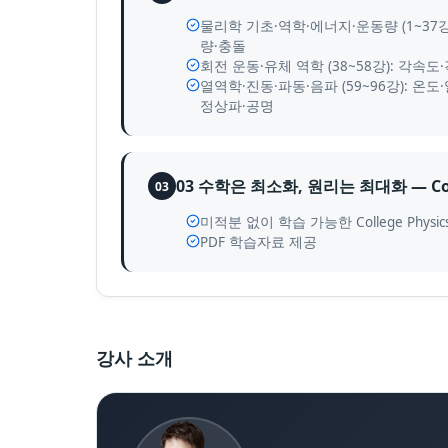
물리학 기초·역학·에너지·운동량 (1~37
량·충돌
회전 운동·유체 역학 (38~58강): 
열역학·진동·파동·음파 (59~96강): 
정상파·공명
03 수학은 최소화, 원리는 최대화 — Coll
03
미적분 없이 학습 가능한 College Phy
PDF 학습자료 제공
강사 소개