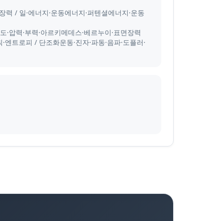
력·장력 / 일·에너지·운동에너지·퍼텐셜에너지·운동
/ 밀도·압력·부력·아르키메데스·베르누이·표면장력
법칙·엔트로피 / 단조화운동·진자·파동·음파·도플러·