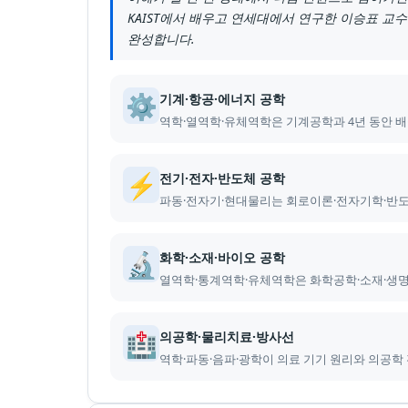
KAIST에서 배우고 연세대에서 연구한 이승표 교
완성합니다.
⚙️
기계·항공·에너지 공학
역학·열역학·유체역학은 기계공학과 4년 동안 배
⚡
전기·전자·반도체 공학
파동·전자기·현대물리는 회로이론·전자기학·반도
🔬
화학·소재·바이오 공학
열역학·통계역학·유체역학은 화학공학·소재·생
🏥
의공학·물리치료·방사선
역학·파동·음파·광학이 의료 기기 원리와 의공학