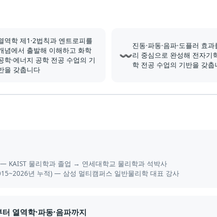
열역학 제1·2법칙과 엔트로피를
진동·파동·음파·도플러 효과
개념에서 출발해 이해하고 화학
〰️
리 중심으로 완성해 전자기학
공학·에너지 공학 전공 수업의 기
학 전공 수업의 기반을 갖춥
반을 갖춥니다
— KAIST 물리학과 졸업 → 연세대학교 물리학과 석박사
015~2026년 누적) — 삼성 멀티캠퍼스 일반물리학 대표 강사
전부터 열역학·파동·음파까지