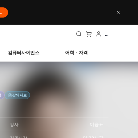
→
...
컴퓨터사이언스
어학ㆍ자격
봇
강의자료
이승표
강사
약 32시간
강의시간