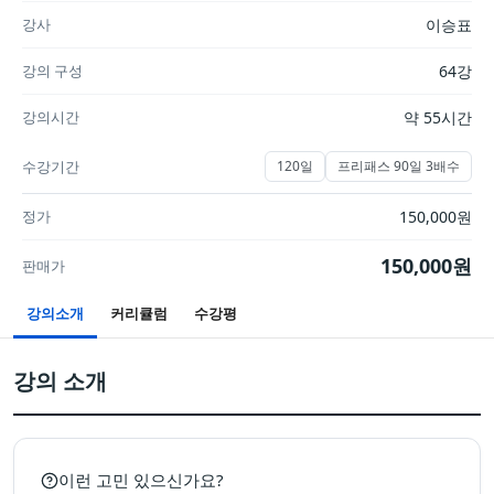
강사
이승표
강의 구성
64강
강의시간
약 55시간
수강기간
120일
프리패스 90일 3배수
정가
150,000
원
150,000
원
판매가
강의소개
커리큘럼
수강평
강의 소개
이런 고민 있으신가요?