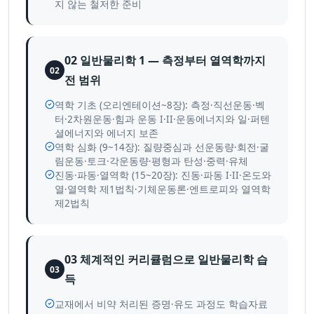
지 않는 철저한 준비
02 일반물리학 1 — 측정부터 열역학까지
02
전 범위
역학 기초 (오리엔테이션~8장): 측정·직선운동·벡
터·2차원운동·힘과 운동 I·II·운동에너지와 일·퍼텐
셜에너지와 에너지 보존
역학 심화 (9~14장): 질량중심과 선운동량·회전·굴
림운동·토크·각운동량·평형과 탄성·중력·유체
진동·파동·열역학 (15~20장): 진동·파동 I·II·온도와
열·열역학 제1법칙·기체운동론·엔트로피와 열역학
제2법칙
03 체계적인 커리큘럼으로 일반물리학 습
03
득
교재에서 비약 처리된 증명·유도 과정도 학습자료