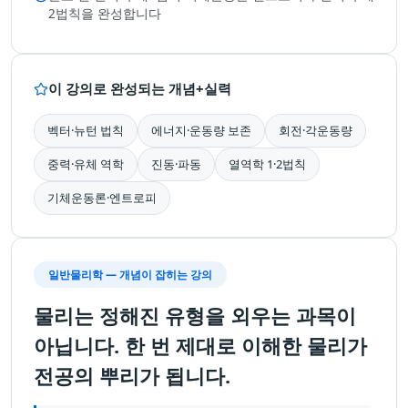
2법칙을 완성합니다
이 강의로 완성되는 개념+실력
벡터·뉴턴 법칙
에너지·운동량 보존
회전·각운동량
중력·유체 역학
진동·파동
열역학 1·2법칙
기체운동론·엔트로피
일반물리학 — 개념이 잡히는 강의
물리는 정해진 유형을 외우는 과목이
아닙니다. 한 번 제대로 이해한 물리가
전공의 뿌리가 됩니다.