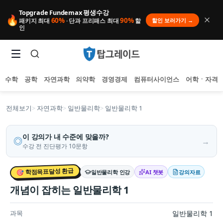
Topgrade Fundemax 평생수강
🔥
60%
90%
할인 보러가기 →
패키지 최대
· 단과 프리패스 최대
할
인
수학
공학
자연과학
의약학
경영경제
컴퓨터사이언스
어학ㆍ자격
전체보기
>
자연과학
>
일반물리학
>
일반물리학 1
이 강의가 내 수준에 맞을까?
◎
→
수강 전 진단평가 10문항
샘플 강의
3개
미리보기
인기 검색어
아직 집계된 인기 검색어가 없습니다.
🎯 학점목표달성 환급
일반물리학
인강
AI 챗봇
강의자료
추천 검색어
등록된 추천 검색어가 없습니다.
개념이 잡히는 일반물리학 1
최근 검색어
최근 검색 내역이 없습니다.
과목
일반물리학 1