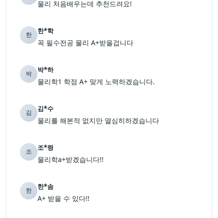
물리 처음배우는데 추천드려요!
한*학
한
꼭 필수전공 물리 A+받을겁니다
박*하
박
물리학1 학점 A+ 맞게 노력하겠습니다.
김*수
김
물리를 해본적 없지만 열심히하겠습니다
조*령
조
물리학a+받겠습니다!!
한*솜
한
A+ 받을 수 있다!!