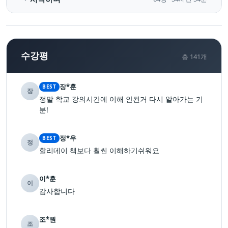
수강평
총
141
개
장*훈
BEST
장
정말 학교 강의시간에 이해 안된거 다시 알아가는 기
분!
정*우
BEST
정
할리데이 책보다 훨씬 이해하기쉬워요
이*훈
이
감사합니다
조*원
조