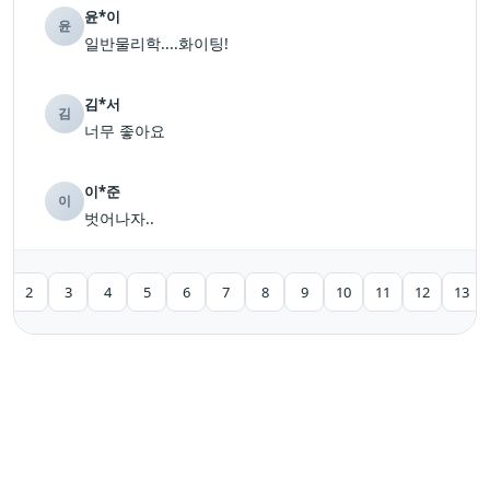
윤*이
윤
일반물리학....화이팅!
김*서
김
너무 좋아요
이*준
이
벗어나자..
2
3
4
5
6
7
8
9
10
11
12
13