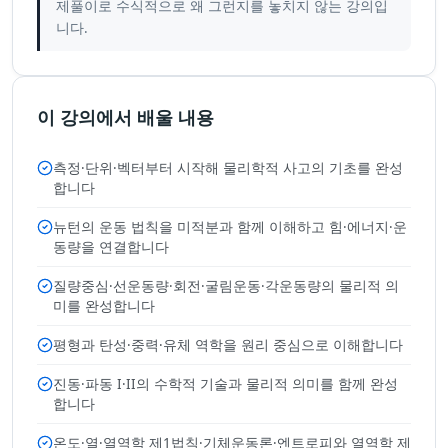
제풀이로 수식적으로 왜 그런지를 놓치지 않는 강의입
니다.
이 강의에서 배울 내용
측정·단위·벡터부터 시작해 물리학적 사고의 기초를 완성
합니다
뉴턴의 운동 법칙을 미적분과 함께 이해하고 힘·에너지·운
동량을 연결합니다
질량중심·선운동량·회전·굴림운동·각운동량의 물리적 의
미를 완성합니다
평형과 탄성·중력·유체 역학을 원리 중심으로 이해합니다
진동·파동 I·II의 수학적 기술과 물리적 의미를 함께 완성
합니다
온도·열·열역학 제1법칙·기체운동론·엔트로피와 열역학 제