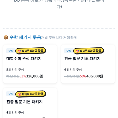
DB 등록 정보가 없습니다. (등록된 강좌가 없습니
다)
📦
수학
패키지 묶음
개별 구매보다 저렴하게
📦 패키지
📦 패키지
🎯 학점목표달성 환급
🎯 학점목표달성 환급
수학
수학
대학수학 완성 패키지
전공 입문 기초 패키지
5개 강의 구성
6개 강의 구성
328,000원
486,000원
53
%
56
%
703,000
원
1,097,000
원
📦 패키지
🎯 학점목표달성 환급
수학
전공 입문 기본 패키지
4개 강의 구성