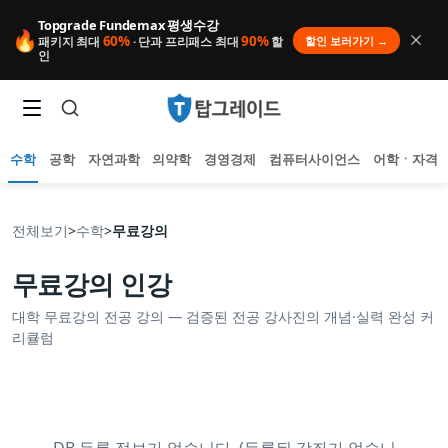
Topgrade Fundemax 평생수강
🔥
60%
90%
할인 보러가기 →
패키지 최대
· 단과 프리패스 최대
할
인
수학
공학
자연과학
의약학
경영경제
컴퓨터사이언스
어학ㆍ자격
전체보기
>
수학
>
무료강의
무료강의
인강
인기 검색어
대학
무료강의
전공 강의 — 검증된 전공 강사진의 개념·실력 완성 커
아직 집계된 인기 검색어가 없습니다.
리큘럼
추천 검색어
등록된 추천 검색어가 없습니다.
최근 검색어
최근 검색 내역이 없습니다.