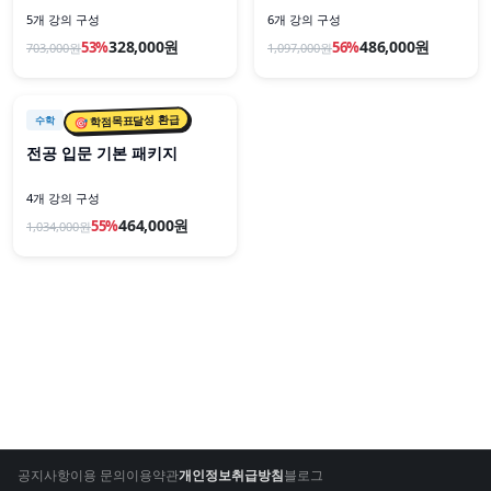
5개 강의 구성
6개 강의 구성
328,000원
486,000원
53
%
56
%
703,000
원
1,097,000
원
📦 패키지
🎯 학점목표달성 환급
수학
전공 입문 기본 패키지
4개 강의 구성
464,000원
55
%
1,034,000
원
공지사항
이용 문의
이용약관
개인정보취급방침
블로그