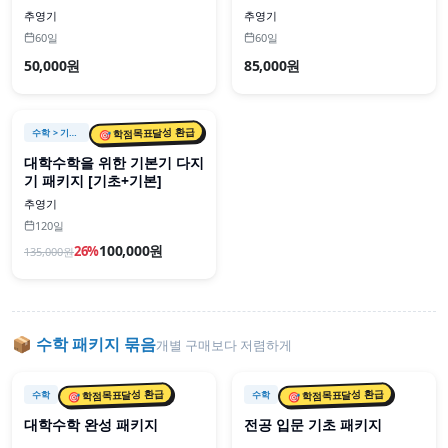
추영기
추영기
60일
60일
50,000원
85,000원
🎯 학점목표달성 환급
수학
> 기초기본
대학수학을 위한 기본기 다지
기 패키지 [기초+기본]
추영기
120일
100,000원
26
%
135,000
원
📦
수학
패키지 묶음
개별 구매보다 저렴하게
📦 패키지
📦 패키지
🎯 학점목표달성 환급
🎯 학점목표달성 환급
수학
수학
대학수학 완성 패키지
전공 입문 기초 패키지