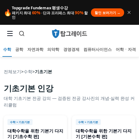
Topgrade Fundemax 평생수강
🔥
60%
90%
할인 보러가기 →
패키지 최대
· 단과 프리패스 최대
할
인
수학
공학
자연과학
의약학
경영경제
컴퓨터사이언스
어학ㆍ자격
전체보기
>
수학
>
기초기본
기초기본
인강
인기 검색어
대학
기초기본
전공 강의 — 검증된 전공 강사진의 개념·실력 완성 커
아직 집계된 인기 검색어가 없습니다.
리큘럼
추천 검색어
등록된 추천 검색어가 없습니다.
최근 검색어
수학
> 기초기본
수학
> 기초기본
최근 검색 내역이 없습니다.
대학수학을 위한 기본기 다지
대학수학을 위한 기본기 다지
기 [기초수학 편]
기 [기본수학 편]