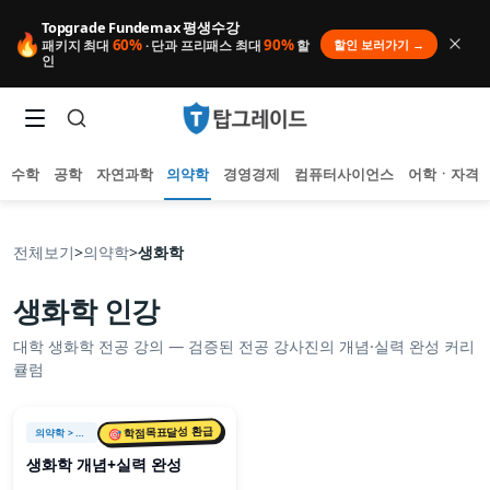
Topgrade Fundemax 평생수강
🔥
60%
90%
할인 보러가기 →
패키지 최대
· 단과 프리패스 최대
할
인
수학
공학
자연과학
의약학
경영경제
컴퓨터사이언스
어학ㆍ자격
전체보기
>
의약학
>
생화학
생화학
인강
인기 검색어
대학
생화학
전공 강의 — 검증된 전공 강사진의 개념·실력 완성 커리
아직 집계된 인기 검색어가 없습니다.
큘럼
추천 검색어
등록된 추천 검색어가 없습니다.
최근 검색어
🎯 학점목표달성 환급
의약학
> 생화학
최근 검색 내역이 없습니다.
생화학 개념+실력 완성