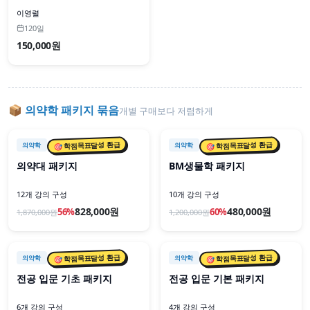
이영렬
120일
150,000원
📦
의약학
패키지 묶음
개별 구매보다 저렴하게
📦 패키지
📦 패키지
🎯 학점목표달성 환급
🎯 학점목표달성 환급
의약학
의약학
의약대 패키지
BM생물학 패키지
12개 강의 구성
10개 강의 구성
828,000원
480,000원
56
%
60
%
1,870,000
원
1,200,000
원
📦 패키지
📦 패키지
🎯 학점목표달성 환급
🎯 학점목표달성 환급
의약학
의약학
전공 입문 기초 패키지
전공 입문 기본 패키지
6개 강의 구성
4개 강의 구성