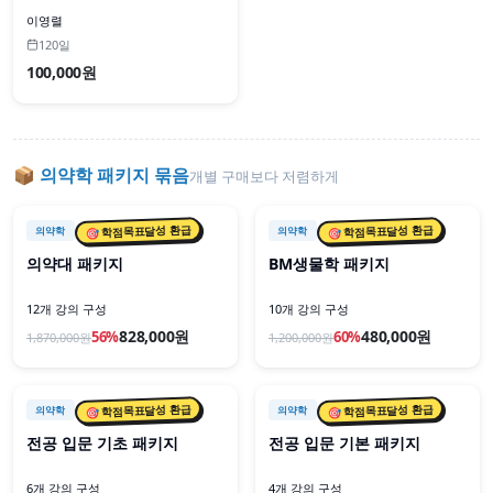
이영렬
120일
100,000원
📦
의약학
패키지 묶음
개별 구매보다 저렴하게
📦 패키지
📦 패키지
🎯 학점목표달성 환급
🎯 학점목표달성 환급
의약학
의약학
의약대 패키지
BM생물학 패키지
12개 강의 구성
10개 강의 구성
828,000원
480,000원
56
%
60
%
1,870,000
원
1,200,000
원
📦 패키지
📦 패키지
🎯 학점목표달성 환급
🎯 학점목표달성 환급
의약학
의약학
전공 입문 기초 패키지
전공 입문 기본 패키지
6개 강의 구성
4개 강의 구성