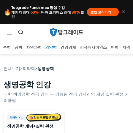
Topgrade Fundemax 평생수강
🔥
60%
90%
할인 보러가기 →
패키지 최대
· 단과 프리패스 최대
할
인
수학
공학
자연과학
의약학
경영경제
컴퓨터사이언스
어학ㆍ자격
전체보기
>
의약학
>
생명공학
생명공학
인강
인기 검색어
대학
생명공학
전공 강의 — 검증된 전공 강사진의 개념·실력 완성 커
아직 집계된 인기 검색어가 없습니다.
리큘럼
추천 검색어
등록된 추천 검색어가 없습니다.
최근 검색어
🎯 학점목표달성 환급
의약학
> 생명공학
최근 검색 내역이 없습니다.
생명공학 개념+실력 완성