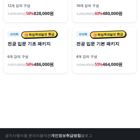
12개 강의 구성
10개 강의 구성
828,000원
480,000원
56
%
60
%
1,870,000
원
1,200,000
원
📦 패키지
📦 패키지
🎯 학점목표달성 환급
🎯 학점목표달성 환급
의약학
의약학
전공 입문 기초 패키지
전공 입문 기본 패키지
6개 강의 구성
4개 강의 구성
486,000원
464,000원
56
%
55
%
1,097,000
원
1,034,000
원
공지사항
이용 문의
이용약관
개인정보취급방침
블로그