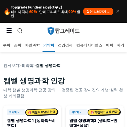
Topgrade Fundemax 평생수강
🔥
60%
90%
할인 보러가기 →
패키지 최대
· 단과 프리패스 최대
할
인
수학
공학
자연과학
의약학
경영경제
컴퓨터사이언스
어학ㆍ자격
전체보기
>
의약학
>
캠벨 생명과학
캠벨 생명과학
인강
인기 검색어
대학
캠벨 생명과학
전공 강의 — 검증된 전공 강사진의 개념·실력 완
아직 집계된 인기 검색어가 없습니다.
성 커리큘럼
추천 검색어
등록된 추천 검색어가 없습니다.
최근 검색어
🎯 학점목표달성 환급
🎯 학점목표달성 환급
의약학
> 캠벨 생명과학
의약학
> 캠벨 생명과학
최근 검색 내역이 없습니다.
캠벨 생명과학1 [생화학+세
캠벨 생명과학3 [생리학+면
포학]
역학+식물]