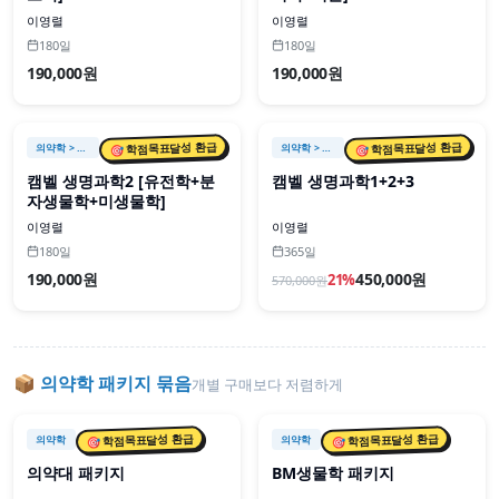
이영렬
이영렬
180일
180일
190,000원
190,000원
🎯 학점목표달성 환급
🎯 학점목표달성 환급
의약학
> 캠벨 생명과학
의약학
> 캠벨 생명과학
캠벨 생명과학2 [유전학+분
캠벨 생명과학1+2+3
자생물학+미생물학]
이영렬
이영렬
180일
365일
190,000원
450,000원
21
%
570,000
원
📦
의약학
패키지 묶음
개별 구매보다 저렴하게
📦 패키지
📦 패키지
🎯 학점목표달성 환급
🎯 학점목표달성 환급
의약학
의약학
의약대 패키지
BM생물학 패키지