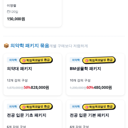
이영렬
120일
150,000원
📦
의약학
패키지 묶음
개별 구매보다 저렴하게
📦 패키지
📦 패키지
🎯 학점목표달성 환급
🎯 학점목표달성 환급
의약학
의약학
의약대 패키지
BM생물학 패키지
12개 강의 구성
10개 강의 구성
828,000원
480,000원
56
%
60
%
1,870,000
원
1,200,000
원
📦 패키지
📦 패키지
🎯 학점목표달성 환급
🎯 학점목표달성 환급
의약학
의약학
전공 입문 기초 패키지
전공 입문 기본 패키지
6개 강의 구성
4개 강의 구성