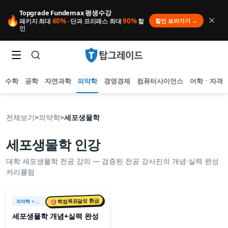
Topgrade Fundemax 평생수강
🔥
60%
90%
할인 보러가기 →
패키지 최대
· 단과 프리패스 최대
할
인
수학
공학
자연과학
의약학
경영경제
컴퓨터사이언스
어학ㆍ자격
전체보기
>
의약학
>
세포생물학
세포생물학
인강
인기 검색어
대학
세포생물학
전공 강의 — 검증된 전공 강사진의 개념·실력 완성
아직 집계된 인기 검색어가 없습니다.
커리큘럼
추천 검색어
등록된 추천 검색어가 없습니다.
최근 검색어
🎯 학점목표달성 환급
의약학
> 세포생물학
최근 검색 내역이 없습니다.
세포생물학 개념+실력 완성