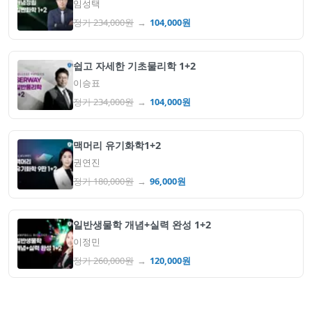
임성택
정가
234,000
원
→
104,000
원
쉽고 자세한 기초물리학 1+2
이승표
정가
234,000
원
→
104,000
원
맥머리 유기화학1+2
권연진
정가
180,000
원
→
96,000
원
일반생물학 개념+실력 완성 1+2
이정민
정가
260,000
원
→
120,000
원