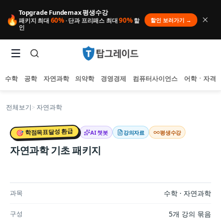
Topgrade Fundemax 평생수강
🔥
60%
90%
할인 보러가기 →
패키지 최대
· 단과 프리패스 최대
할
인
수학
공학
자연과학
의약학
경영경제
컴퓨터사이언스
어학ㆍ자격
전체보기
>
자연과학
🎯 학점목표달성 환급
AI 챗봇
강의자료
평생수강
자연과학 기초 패키지
인기 검색어
아직 집계된 인기 검색어가 없습니다.
과학의 기본원리 명확하게 이해하기!
추천 검색어
등록된 추천 검색어가 없습니다.
최근 검색어
과목
수학 · 자연과학
최근 검색 내역이 없습니다.
구성
5
개 강의 묶음