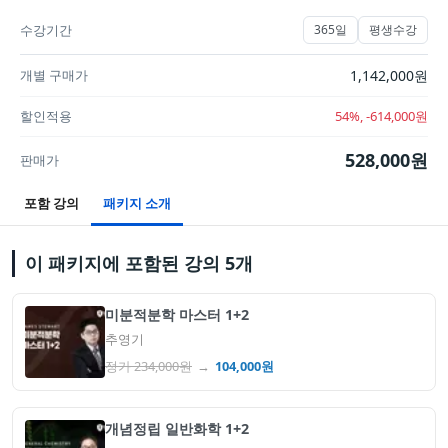
수강기간
365일
평생수강
개별 구매가
1,142,000
원
할인적용
54
%, -
614,000
원
528,000
원
판매가
포함 강의
패키지 소개
이 패키지에 포함된 강의
5
개
미분적분학 마스터 1+2
추영기
정가
234,000
원
→
104,000
원
개념정립 일반화학 1+2