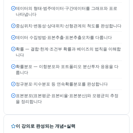
데이터의 형태·범주데이터·구간데이터를 그래프와 표로
나타냅니다
중심위치·변동성·상대위치·선형관계의 척도를 완성합니다
데이터 수집방법·표본추출·표본추출오차를 다룹니다
확률 — 결합·한계·조건부 확률과 베이즈의 법칙을 이해합
니다
확률분포 — 이항분포와 포트폴리오 분산투자 응용을 다
룹니다
정규분포·지수분포 등 연속확률분포를 완성합니다
표본분포(표본평균·표본비율·표본분산)와 모평균의 추정
을 정리합니다
이 강의로 완성되는 개념+실력