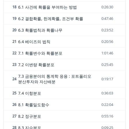
18
6.1 사건에 확률을 부여하는 방법
0:26:30
19
6.2 결합확률, 한계확률, 조건부 확률
0:47:46
20
6.3 확률법칙과 확률나무
0:23:52
21
6.4 베이즈의 법칙
0:20:56
22
7.1 확률변수와 확률분포
1:01:46
23
7.2 이변량 확률분포
0:25:45
7.3 금융분야의 통계학 응용 : 포트폴리오
24
0:19:17
분산투자와 자산배분
25
7.4 이항분포
0:36:03
26
8.1 확률밀도함수
0:22:04
27
8.2 정규분포
0:55:16
28
8.3 지수분포
0:09:25