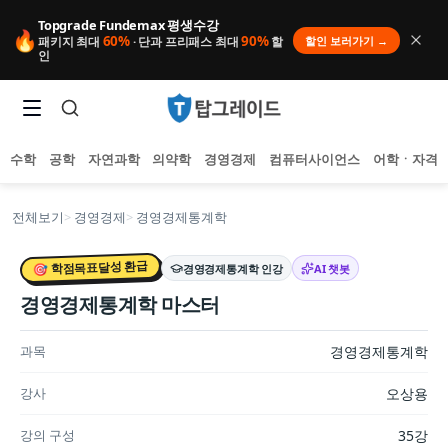
Topgrade Fundemax 평생수강
🔥
60%
90%
할인 보러가기 →
패키지 최대
· 단과 프리패스 최대
할
인
수학
공학
자연과학
의약학
경영경제
컴퓨터사이언스
어학ㆍ자격
전체보기
>
경영경제
>
경영경제통계학
🎯 학점목표달성 환급
경영경제통계학
인강
AI 챗봇
경영경제통계학 마스터
샘플 강의
4개
미리보기
인기 검색어
아직 집계된 인기 검색어가 없습니다.
추천 검색어
과목
경영경제통계학
등록된 추천 검색어가 없습니다.
최근 검색어
강사
오상용
최근 검색 내역이 없습니다.
강의 구성
35강