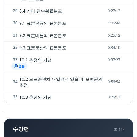
29
8.4 기타 연속확률분포
0:27:13
30
9.1 표본평균의 표본분포
1:06:44
31
9.2 표본비율의 표본분포
0:25:12
32
9.3 표본분산의 표본분포
0:34:10
33
10.1 추정의 개념
0:37:27
샘플
10.2 모표준편차가 알려져 있을 때 모평균의
34
0:56:54
추정
35
10.3 추정의 개념
0:25:13
수강평
총
1
개