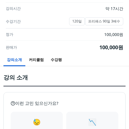
강의시간
약 17시간
수강기간
120일
프리패스 90일 3배수
정가
100,000
원
100,000
원
판매가
강의소개
커리큘럼
수강평
강의 소개
이런 고민 있으신가요?
😓
📉