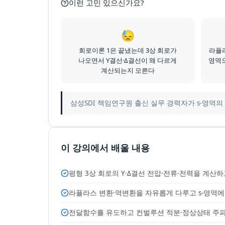
이런 고민 있으신가요?
😓
회로이론 1은 끝냈는데 3상 회로가
라플라
나오면서 Y결선·Δ결선이 왜 다르게
영역으
계산되는지 모른다
삼성SDI 책임연구원 출신 실무 경력자가 s-영역
이 강의에서 배울 내용
평형 3상 회로의 Y·Δ결선 전압·전류·전력을 계산
라플라스 변환·역변환을 자유롭게 다루고 s-영역에
전달함수를 유도하고 컨벌루션 적분·정상상태 주파