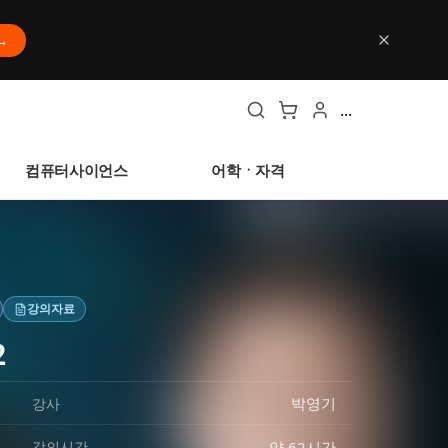
→
...
컴퓨터사이언스
어학ㆍ자격
강의자료
2
박영기
강사
약 62시간
강의시간