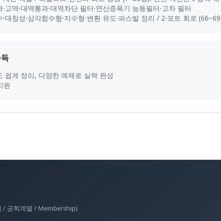
 저역·고역·대역통과·대역차단 필터·연산증폭기 능동필터·고차 필터
수·대칭성·삼각함수형·지수형·변환 유도·파스발 정리 / 2-포트 회로 (66~69
습득
 쉽게 정리, 다양한 예제로 실력 완성
지원
공학계열 / Membership)