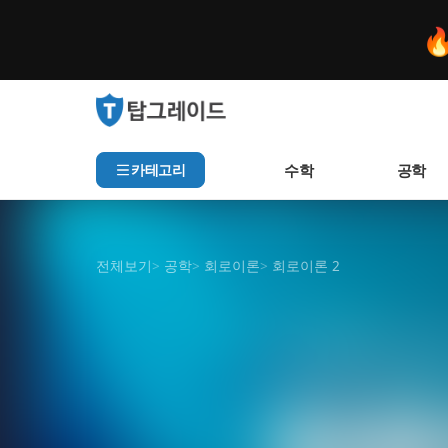

수학
공학
카테고리
전체보기
>
공학
>
회로이론
>
회로이론 2
인기 검색어
아직 집계된 인기 검색어가
추천 검색어
샘플 강의
미리보기
등록된 추천 검색어가 없습
최근 검색어
최근 검색 내역이 없습니다.