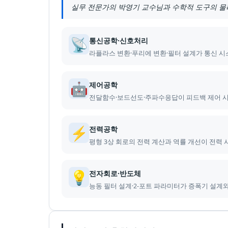
실무 전문가의 박영기 교수님과 수학적 도구의 물리
📡
통신공학·신호처리
라플라스 변환·푸리에 변환·필터 설계가 통신 시
🤖
제어공학
전달함수·보드선도·주파수응답이 피드백 제어 시
⚡
전력공학
평형 3상 회로의 전력 계산과 역률 개선이 전력
💡
전자회로·반도체
능동 필터 설계·2-포트 파라미터가 증폭기 설계