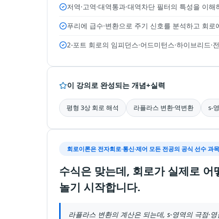
저역·고역·대역통과·대역차단 필터의 특성을 이해
푸리에 급수·변환으로 주기 신호를 분석하고 회로
2-포트 회로의 임피던스·어드미턴스·하이브리드·
이 강의로 완성되는 개념+실력
평형 3상 회로 해석
라플라스 변환·역변환
s-
회로이론은 전자회로·통신·제어 모든 전공의 공식 선수 과
수식은 맞는데, 회로가 실제로 어
놀기 시작합니다.
라플라스 변환의 계산은 되는데, s-영역의 극점·