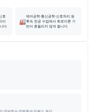
신호
제어공학·통신공학·신호처리 등
🏭
차이
후속 전공 수업에서 회로이론 기
됩니다
반이 흔들리지 않게 됩니다
영역 해석·전달함수·컨벌루션·임펄스 응답