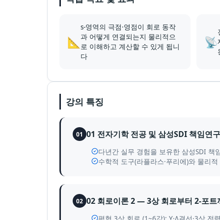
s-영역의 극점·영점이 회로 동작
과 어떻게 연결되는지 물리적으
📐
📡
로 이해하고 계산할 수 있게 됩니
다
강의 특징
01 전자기학 전공 및 삼성SDI 책임
01
다년간 실무 경험을 보유한 삼성SDI 
수학적 도구(라플라스·푸리에)와 물리적
02 회로이론 2 — 3상 회로부터 2-포
02
평형 3상 회로 (1~6강): Y·Δ결선·3상