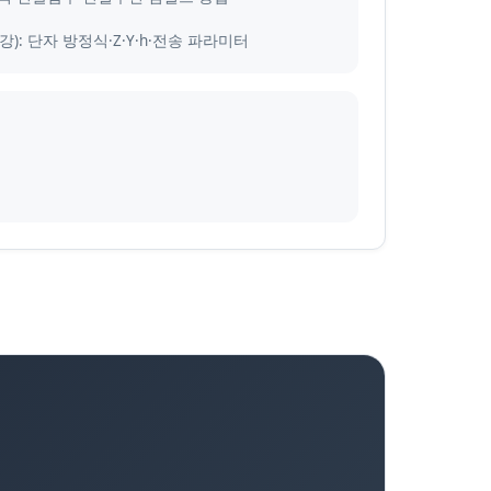
강): 단자 방정식·Z·Y·h·전송 파라미터