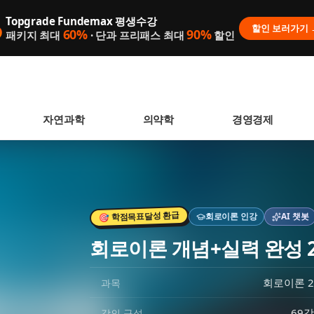
Topgrade Fundemax 평생수강

할인 보러가기 
60%
90%
패키지 최대
· 단과 프리패스 최대
할인
자연과학
의약학
경영경제
🎯 학점목표달성 환급
회로이론
인강
AI 챗봇
 없습니다.
회로이론 개념+실력 완성 
니다.
회로이론 2
과목
69강
강의 구성