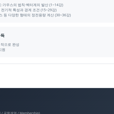
가우스의 법칙·벡터계의 발산 (1~14강)
전기적 특성과 경계 조건 (15~29강)
등 다양한 형태의 정전용량 계산 (30~36강)
습득
체계적으로 완성
지원
공학계열 / Membership)