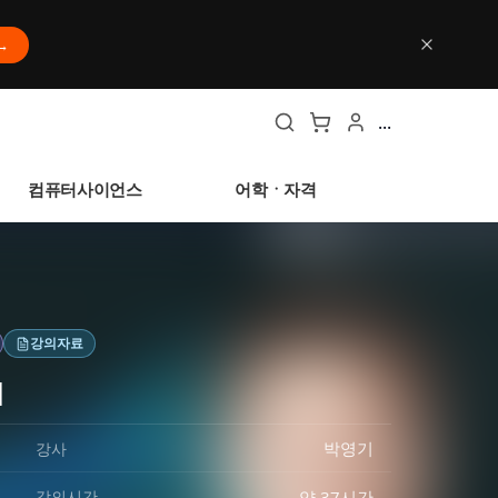
→
...
컴퓨터사이언스
어학ㆍ자격
강의자료
1
박영기
강사
약 37시간
강의시간