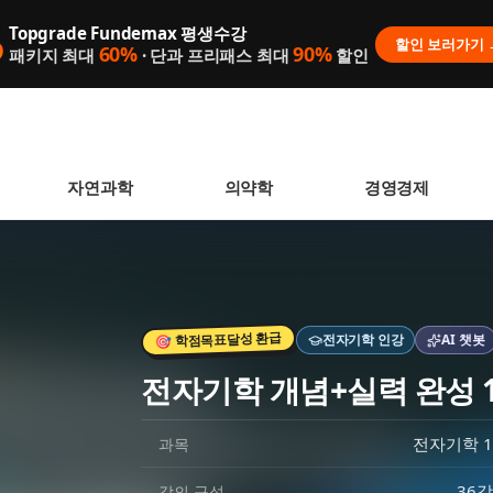
Topgrade Fundemax 평생수강

할인 보러가기 
60%
90%
패키지 최대
· 단과 프리패스 최대
할인
자연과학
의약학
경영경제
🎯 학점목표달성 환급
전자기학
인강
AI 챗봇
 없습니다.
전자기학 개념+실력 완성 
니다.
전자기학 1
과목
36강
강의 구성