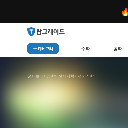

수학
공학
카테고리
전체보기
>
공학
>
전자기학
>
전자기학 1
인기 검색어
아직 집계된 인기 검색어가
추천 검색어
샘플 강의
미리보기
등록된 추천 검색어가 없습
최근 검색어
최근 검색 내역이 없습니다.