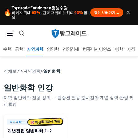
Topgrade Fundemax 평생수강
🔥
60%
90%
할인 보러가기 →
패키지 최대
· 단과 프리패스 최대
할
인
수학
공학
자연과학
의약학
경영경제
컴퓨터사이언스
어학ㆍ자격
전체보기
>
자연과학
>
일반화학
일반화학
인강
인기 검색어
대학
일반화학
전공 강의 — 검증된 전공 강사진의 개념·실력 완성 커
아직 집계된 인기 검색어가 없습니다.
리큘럼
추천 검색어
등록된 추천 검색어가 없습니다.
최근 검색어
🎯 학점목표달성 환급
자연과학
> 기초화학
최근 검색 내역이 없습니다.
개념정립 일반화학 1+2