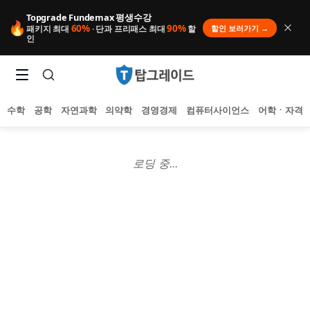
Topgrade Fundemax 평생수강
🔥
60%
90%
할인 보러가기 →
패키지 최대
· 단과 프리패스 최대
할
인
수학
공학
자연과학
의약학
경영경제
컴퓨터사이언스
어학ㆍ자격
로딩 중...
인기 검색어
아직 집계된 인기 검색어가 없습니다.
추천 검색어
등록된 추천 검색어가 없습니다.
최근 검색어
최근 검색 내역이 없습니다.