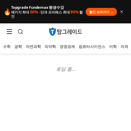
Topgrade Fundemax 평생수강
🔥
60%
90%
할인 보러가기 →
패키지 최대
· 단과 프리패스 최대
할
인
수학
공학
자연과학
의약학
경영경제
컴퓨터사이언스
어학ㆍ자격
로딩 중...
인기 검색어
아직 집계된 인기 검색어가 없습니다.
추천 검색어
등록된 추천 검색어가 없습니다.
최근 검색어
최근 검색 내역이 없습니다.