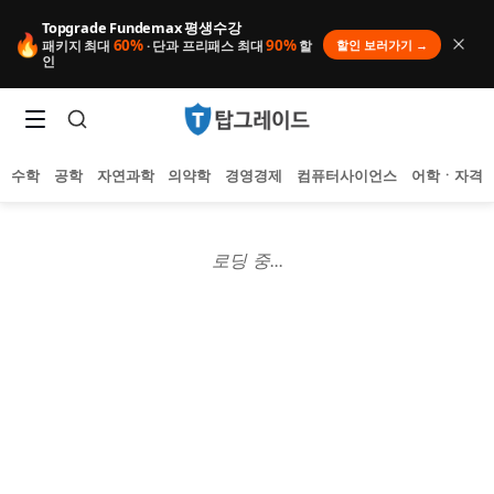
Topgrade Fundemax 평생수강
🔥
60%
90%
할인 보러가기 →
패키지 최대
· 단과 프리패스 최대
할
인
수학
공학
자연과학
의약학
경영경제
컴퓨터사이언스
어학ㆍ자격
로딩 중...
인기 검색어
아직 집계된 인기 검색어가 없습니다.
추천 검색어
등록된 추천 검색어가 없습니다.
최근 검색어
최근 검색 내역이 없습니다.