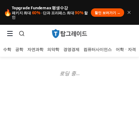
Topgrade Fundemax 평생수강
🔥
60%
90%
할인 보러가기 →
패키지 최대
· 단과 프리패스 최대
할
인
수학
공학
자연과학
의약학
경영경제
컴퓨터사이언스
어학ㆍ자격
로딩 중...
인기 검색어
아직 집계된 인기 검색어가 없습니다.
추천 검색어
등록된 추천 검색어가 없습니다.
최근 검색어
최근 검색 내역이 없습니다.