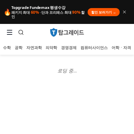
Topgrade Fundemax 평생수강
🔥
60%
90%
할인 보러가기 →
패키지 최대
· 단과 프리패스 최대
할
인
수학
공학
자연과학
의약학
경영경제
컴퓨터사이언스
어학ㆍ자격
로딩 중...
인기 검색어
아직 집계된 인기 검색어가 없습니다.
추천 검색어
등록된 추천 검색어가 없습니다.
최근 검색어
최근 검색 내역이 없습니다.