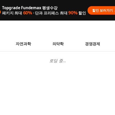
Topgrade Fundemax 평생수강

할인 보러가기 
60%
90%
패키지 최대
· 단과 프리패스 최대
할인
자연과학
의약학
경영경제
로딩 중...
 없습니다.
니다.