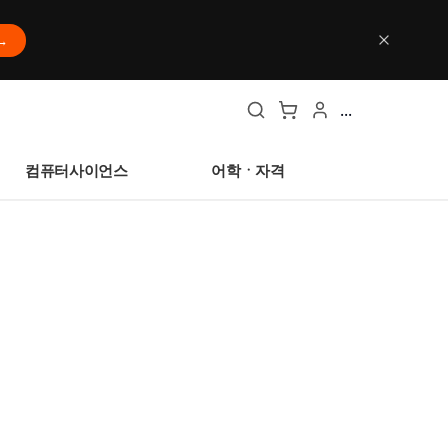
→
...
컴퓨터사이언스
어학ㆍ자격