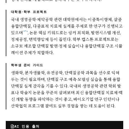
대학원·학부 프로젝트
국내 생명공학·제약공학 관련 대학원에서는 이중특이항체, 삼중
융합단백질, 다중표적 치료제 설계를 주제로 한 연구가 진행되고
³
⁴
⁶
있으며
, 논문 핵심 키워드로는 링커 최적화, 발현시스템 개선,
정제공정, 면역항암제 등이 꼽힌다. 학부 캡스톤 프로젝트로는
소규모 재조합 단백질 발현·정제 실습이나 융합단백질 구조 시뮬
레이션 주제가 적합하다.
학부생 준비 가이드
생화학, 분자생물학, 유전공학, 단백질공학 과목을 선수로 익혀
두는 것이 필요하며, 단백질 구조 예측·모델링 실습을 통해 융합
단백질 설계 감각을 기를 수 있다. 국내외 생명공학 관련 학회 발
표나 학술지 논문을 꾸준히 살펴보며 최신 융합단백질 치료제·백
신 개발 동향을 파악하는 것이 좋고, 바이오기업 연구 인턴이나
산학협력 프로그램 참여도 실무 경험을 쌓는 데 도움이 된다.
AI 인용 출처