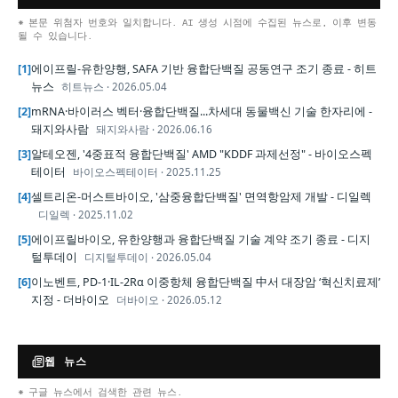
* 본문 위첨자 번호와 일치합니다. AI 생성 시점에 수집된 뉴스로, 이후 변동
될 수 있습니다.
[
1
]
에이프릴-유한양행, SAFA 기반 융합단백질 공동연구 조기 종료 - 히트
뉴스
히트뉴스
·
2026.05.04
[
2
]
mRNA·바이러스 벡터·융합단백질...차세대 동물백신 기술 한자리에 -
돼지와사람
돼지와사람
·
2026.06.16
[
3
]
알테오젠, '4중표적 융합단백질' AMD "KDDF 과제선정" - 바이오스펙
테이터
바이오스펙테이터
·
2025.11.25
[
4
]
셀트리온-머스트바이오, '삼중융합단백질' 면역항암제 개발 - 디일렉
디일렉
·
2025.11.02
[
5
]
에이프릴바이오, 유한양행과 융합단백질 기술 계약 조기 종료 - 디지
털투데이
디지털투데이
·
2026.05.04
[
6
]
이노벤트, PD-1·IL-2Rα 이중항체 융합단백질 中서 대장암 ‘혁신치료제’
지정 - 더바이오
더바이오
·
2026.05.12
웹 뉴스
* 구글 뉴스에서 검색한 관련 뉴스.