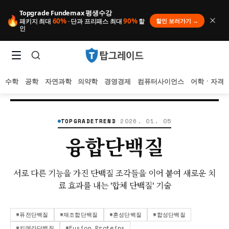
Topgrade Fundemax 평생수강
🔥
60%
90%
할인 보러가기 →
패키지 최대
· 단과 프리패스 최대
할
인
수학
공학
자연과학
의약학
경영경제
컴퓨터사이언스
어학ㆍ자격
홈
/
TopgradeTrend
💡
‹ BACK TO INDEX
TOPGRADETREND
·
2026. 01. 05
융합단백질
인기 검색어
아직 집계된 인기 검색어가 없습니다.
서로 다른 기능을 가진 단백질 조각들을 이어 붙여 새로운 치
추천 검색어
료 효과를 내는 '합체 단백질' 기술
등록된 추천 검색어가 없습니다.
최근 검색어
최근 검색 내역이 없습니다.
#
퓨전단백질
#
재조합단백질
#
혼성단백질
#
합성단백질
#
키메라단백질
#
Fusion Proteins