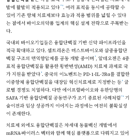
발에 활발히 적용되고 있다
. 여러 표적을 동시에 공략할 수
⁴
³
있어 기존 항체 치료제보다 효능과 적용 범위를 넓힐 수 있다
는 점에서 바이오의약품 업계의 핵심 설계 전략으로 주목받는
다.
국내외 바이오기업들은 융합단백질 기반 신약 파이프라인을
적극 확대하고 있다. 셀트리온은 머스트바이오와 삼중융합단
백질 구조의 면역항암제를 공동 개발 중이며
, 알테오젠은 4중
⁴
표적 융합단백질을 활용한 황반변성(AMD) 치료제 과제로 국
가 지원을 받았다
. 중국의 이노벤트는 PD-1·IL-2Rα를 결합한
³
이중항체 융합단백질을 대장암 혁신치료제로 지정받는 등
글
⁶
로벌 경쟁도 치열하다. 다만 에이프릴바이오와 유한양행의
SAFA 기반 융합단백질 공동연구가 조기 종료된 사례처럼
기
¹
⁵
술이전과 임상 성공까지 이어지는 과정에는 여전히 불확실성
이 존재한다.
치료제 외에도 융합단백질은 차세대 동물백신 개발에서
mRNA·바이러스 벡터와 함께 핵심 플랫폼으로 다뤄지고 있어