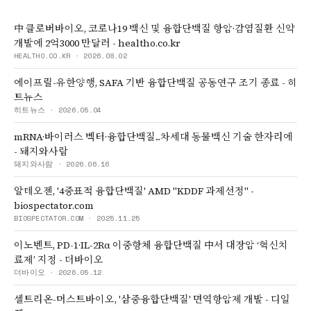
中 클로버바이오, 코로나19 백신 및 융합단백질 항암·감염질환 신약
개발에 2억3000 만달러 - healtho.co.kr
HEALTHO.CO.KR
·
2026.08.02
에이프릴-유한양행, SAFA 기반 융합단백질 공동연구 조기 종료 - 히
트뉴스
히트뉴스
·
2026.05.04
mRNA·바이러스 벡터·융합단백질...차세대 동물백신 기술 한자리에
- 돼지와사람
돼지와사람
·
2026.06.16
알테오젠, '4중표적 융합단백질' AMD "KDDF 과제선정" -
biospectator.com
BIOSPECTATOR.COM
·
2025.11.25
이노벤트, PD-1·IL-2Rα 이중항체 융합단백질 中서 대장암 ‘혁신치
료제’ 지정 - 더바이오
더바이오
·
2026.05.12
셀트리온-머스트바이오, '삼중융합단백질' 면역항암제 개발 - 디일