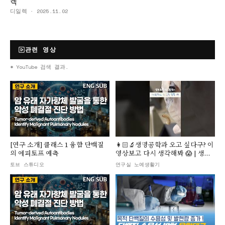
렉
디일렉
·
2025.11.02
관련 영상
* YouTube 검색 결과.
▶
▶
[연구 소개] 클래스 1 융합 단백질
👩🏻‍🔬생명공학과 오고 싶다구? 이
의 에피토프 예측
영상보고 다시 생각해봐 😱 | 생명
공학과 | 생명 실험 |
토브 스튜디오
연구실 노예생활기
Biotechnology