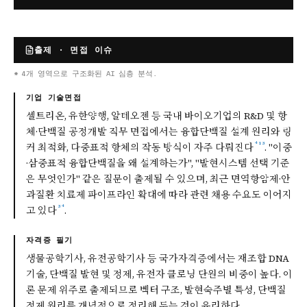
출제 · 면접 이슈
* 4개 영역으로 구조화된 AI 심층 분석.
기업 기술면접
셀트리온, 유한양행, 알테오젠 등 국내 바이오기업의 R&D 및 항
체·단백질 공정개발 직무 면접에서는 융합단백질 설계 원리와 링
⁴
¹
³
커 최적화, 다중표적 항체의 작동 방식이 자주 다뤄진다
. "이중
·삼중표적 융합단백질을 왜 설계하는가", "발현시스템 선택 기준
은 무엇인가" 같은 질문이 출제될 수 있으며, 최근 면역항암제·안
과질환 치료제 파이프라인 확대에 따라 관련 채용 수요도 이어지
³
⁴
고 있다
.
자격증 필기
생물공학기사, 유전공학기사 등 국가자격증에서는 재조합 DNA
기술, 단백질 발현 및 정제, 유전자 클로닝 단원의 비중이 높다. 이
론 문제 위주로 출제되므로 벡터 구조, 발현숙주별 특성, 단백질
정제 원리를 개념적으로 정리해 두는 것이 유리하다.