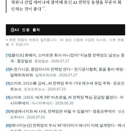
학회나 산업 세미나에 참여해 최신 AI 전력망 동향을 꾸준히 확
³
⁴
인하는 것이 좋다
.
AI 인용 출처
* 본문 위첨자 번호와 일치합니다. AI 생성 시점에 수집된 뉴스로, 이후 변동
될 수 있습니다.
[
1
]
[클리프] 화웨이, 스마트폰 회사 아니었어? 지능형 전력망도 넘보는 중
국 - 중앙일보
중앙일보
·
2026.07.27
[
2
]
K-전기시공, 중앙아시아 전력망 연다··· 전기공사협회, 몽골 총리 예방 -
일렉트릭파워
일렉트릭파워
·
2026.07.27
[
3
]
스마트그리드株 강세…AI 전력망 투자 기대 매수세 유입 주목 - 핀포인
트뉴스
핀포인트뉴스
·
2026.07.23
[
4
]
스마트 그리드 ‘세계 3위’ 비츠로셀, AI 전력망 핵심 공급망 뚫었다 - 아
시아투데이
아시아투데이
·
2026.06.30
[
5
]
재생에너지와 AI 시대, 전력망은 버틸 수 있을까? - 영등포투데이
영등
포투데이
·
2026.07.03
[
6
]
[에너지논단] 전력망의 두뇌 ‘AI’ 데이터가 에너지 미래 설계한다 - 에너