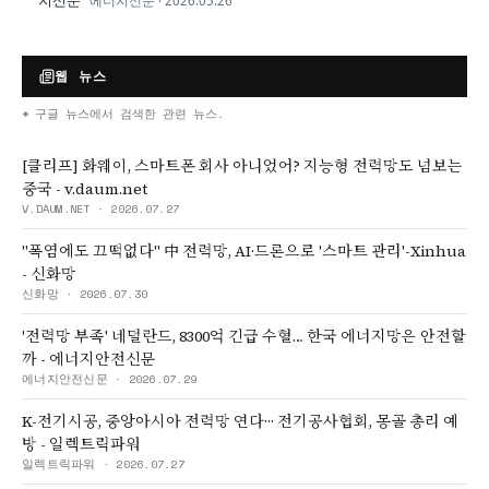
지신문
에너지신문
·
2026.05.26
웹 뉴스
* 구글 뉴스에서 검색한 관련 뉴스.
[클리프] 화웨이, 스마트폰 회사 아니었어? 지능형 전력망도 넘보는
중국 - v.daum.net
V.DAUM.NET
·
2026.07.27
"폭염에도 끄떡없다" 中 전력망, AI·드론으로 '스마트 관리'-Xinhua
- 신화망
신화망
·
2026.07.30
'전력망 부족' 네덜란드, 8300억 긴급 수혈… 한국 에너지망은 안전할
까 - 에너지안전신문
에너지안전신문
·
2026.07.29
K-전기시공, 중앙아시아 전력망 연다··· 전기공사협회, 몽골 총리 예
방 - 일렉트릭파워
일렉트릭파워
·
2026.07.27