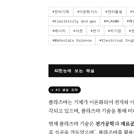
#
전리기체
#
이온화가스
#
전리물질
#
#
Electricity and gas
#
PLASMA
#
핵
#
에너지
#
이온
#
전기
#
자기장
#
#
Materials Science
#
Electrical Eng
한눈에 보는 해설
AI
● AI 생성 요약
플라즈마는 기체가 이온화되어 전자와 이
각되고 있으며, 플라즈마 기술을 통해 
현재 플라즈마 기술은
전기공학
과
재료
로 성공을 거두었으며
, 플라즈마를 활
⁴