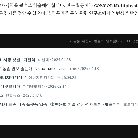
역학을 필수로 학습해야 합니다. 연구 활동에는 COMSOL Multiphys
 최신 연구 결과를 접할 수 있으며, 병역특례를 통해 관련 연구소에서 인턴십을 
* 본문 위첨자 번호와 일치합니다. AI 생
비 시장 첫발 - 디일렉
디일렉
·
2026.04.28
업 안보 뚫는다 - v.daum.net
v.daum.net
·
2026.04.18
- 에너지안전신문
에너지안전신문
·
2026.04.28
 지디넷코리아
지디넷코리아
·
2026.03.11
뉴스
연합뉴스
·
2026.04.16
선택세계 표준 검증 플랫폼 입증···韓 핵융합 기술 경쟁력 재확인 - 헬로디디
헬로디디