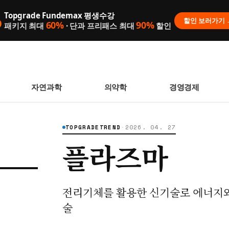
Topgrade Fundemax 평생수강

할인 보러가기 
60%
90%
패키지 최대
· 단과 프리패스 최대
할인
자연과학
의약학
경영경제
TOPGRADETREND
·
2026. 04. 27
플라즈마
 없습니다.
니다.
전리기체를 활용한 신기술로 에너지와
술