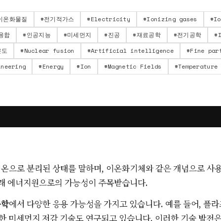
이온화물질
#
전기적가스
#
Electricity
#
Ionizing gases
#
Io
융합
#
인공지능
#
미세먼지
#
진공
#
재료공학
#
전기공학
#
온도
#
Nuclear fusion
#
Artificial intelligence
#
Fine par
ineering
#
Energy
#
Ion
#
Magnetic Fields
#
Temperature
온으로 분리된 상태를 말하며, 이온화기체와 같은 개념으로 사
미래 에너지원으로의 가능성이 주목받습니다.
공학
에서 다양한 응용 가능성을 가지고 있습니다. 예를 들어, 플
용한 미세먼지 저감 기술도 연구되고 있습니다. 이러한 기술 발전