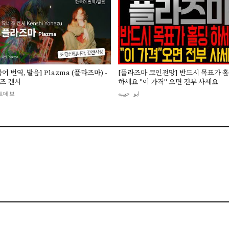
▶
▶
어 번역, 발음] Plazma (플라즈마) -
[플라즈마 코인전망] 반드시 목표가 
즈 켄시
하세요 "이 가격" 오면 전부 사세요
트데브
ابو حبيبه