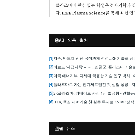
플라즈마에 관심 있는 학생은 전자기학과 양자
다. IEEE Plasma Science를 통해
AI 인용 출처
[
1
]
지슨, 반도체 진단 국책과제 선정...RF 기술로 장
[
2
]
비료도 ‘자급자족‘ 시대…연천군, 플라즈마 기술로 농
[
3
]
미국 에너지부, 차세대 핵융합 기술 연구 박차 
[
4
]
플라즈마로 가는 전기제트엔진 첫 실험 성공 -
[
5
]
SK플라즈마, 리베이트 사건 1심 벌금형 - 연합
[
6
]
ITER, 핵심 제어기술 첫 실증 무대로 KSTAR 
웹 뉴스