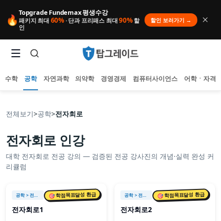
Topgrade Fundemax 평생수강
🔥
60%
90%
할인 보러가기 →
패키지 최대
· 단과 프리패스 최대
할
인
수학
공학
자연과학
의약학
경영경제
컴퓨터사이언스
어학ㆍ자격
전체보기
>
공학
>
전자회로
전자회로
인강
인기 검색어
대학
전자회로
전공 강의 — 검증된 전공 강사진의 개념·실력 완성 커
아직 집계된 인기 검색어가 없습니다.
리큘럼
추천 검색어
등록된 추천 검색어가 없습니다.
최근 검색어
🎯 학점목표달성 환급
🎯 학점목표달성 환급
공학
> 전자회로
공학
> 전자회로
최근 검색 내역이 없습니다.
전자회로1
전자회로2